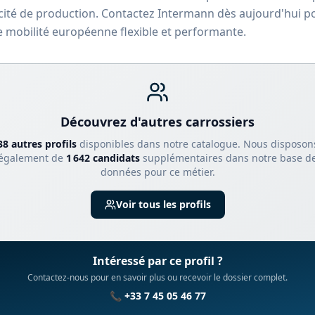
té de production. Contactez Intermann dès aujourd'hui pou
e mobilité européenne flexible et performante.
Découvrez d'autres
carrossier
s
38
autre
s
profil
s
disponible
s
dans notre catalogue.
Nous disposon
également de
1 642
candidats
supplémentaires dans notre base d
données pour ce métier.
Voir tous les profils
Intéressé par ce profil ?
Contactez-nous pour en savoir plus ou recevoir le dossier complet.
📞 +33 7 45 05 46 77