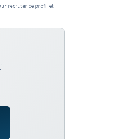
r recruter ce profil et
s
e