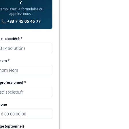
?
Remplissez le formulaire ou
appelez-nous :
📞 +33 7 45 05 46 77
 la société *
 nom *
professionnel *
hone
ge (optionnel)