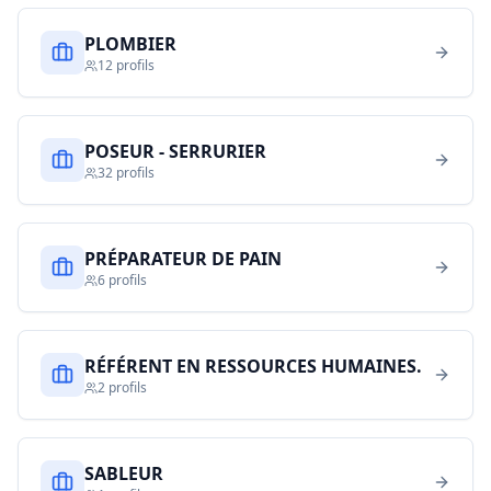
PLOMBIER
12
profil
s
POSEUR - SERRURIER
32
profil
s
PRÉPARATEUR DE PAIN
6
profil
s
RÉFÉRENT EN RESSOURCES HUMAINES.
2
profil
s
SABLEUR