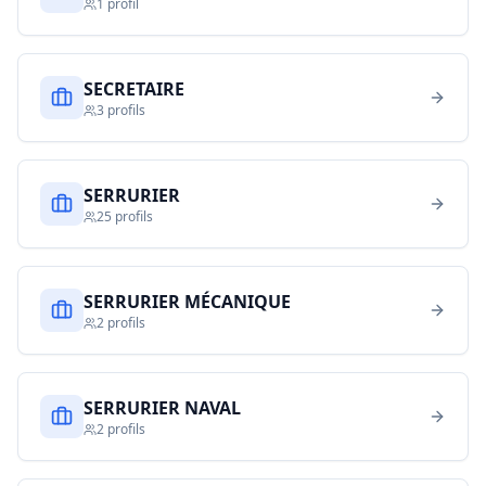
1
profil
SECRETAIRE
3
profil
s
SERRURIER
25
profil
s
SERRURIER MÉCANIQUE
2
profil
s
SERRURIER NAVAL
2
profil
s