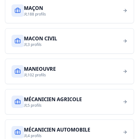
MAÇON
188
profil
s
MACON CIVIL
3
profil
s
MANEOUVRE
102
profil
s
MÉCANICIEN AGRICOLE
5
profil
s
MÉCANICIEN AUTOMOBILE
4
profil
s