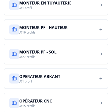
MONTEUR EN TUYAUTERIE
1
profil
MONTEUR PF - HAUTEUR
16
profil
s
MONTEUR PF - SOL
27
profil
s
OPERATEUR ABKANT
1
profil
OPÉRATEUR CNC
15
profil
s