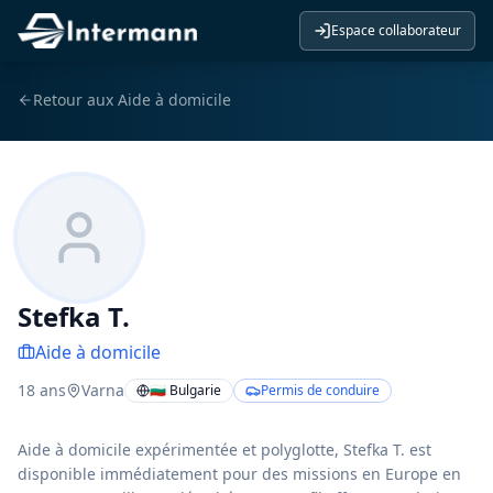
Espace collaborateur
Retour aux
Aide à domicile
Stefka T.
Aide à domicile
18
ans
Varna
🇧🇬 Bulgarie
Permis de conduire
Aide à domicile expérimentée et polyglotte, Stefka T. est
disponible immédiatement pour des missions en Europe en