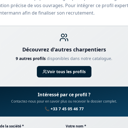
tion précise de vos ouvrages. Pour intégrer ce profil exper
ntermann afin de finaliser son recrutement.
Découvrez d'autres
charpentier
s
9
autre
s
profil
s
disponible
s
dans notre catalogue.
Voir tous les profils
Intéressé par ce profil ?
Contactez-nous pour en savoir plus ou recevoir le dossier complet.
📞 +33 7 45 05 46 77
e la société *
Votre nom *