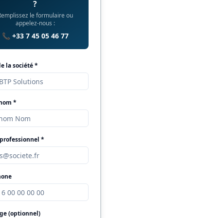
?
Remplissez le formulaire ou
appelez-nous :
📞 +33 7 45 05 46 77
 la société *
 nom *
professionnel *
hone
ge (optionnel)