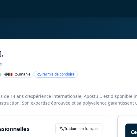
.
er
u
🇷🇴 Roumanie
Permis de conduire
s de 14 ans d'expérience internationale, Apostu I. est disponibl
nstruction. Son expertise éprouvée et sa polyvalence garantissent 
ssionnelles
Traduire en français
Ce