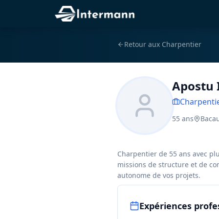
Retour aux
Charpentier
Apostu I
Charpenti
55
ans
Baca
Charpentier de 55 ans avec plu
missions de structure et de co
autonome de vos projets.
Expériences profe