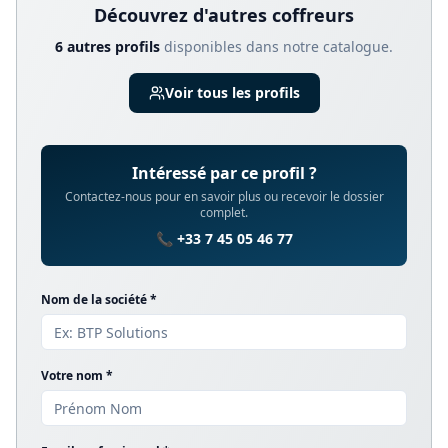
Découvrez d'autres
coffreur
s
6
autre
s
profil
s
disponible
s
dans notre catalogue.
Voir tous les profils
Intéressé par ce profil ?
Contactez-nous pour en savoir plus ou recevoir le dossier
complet.
📞 +33 7 45 05 46 77
Nom de la société *
Votre nom *