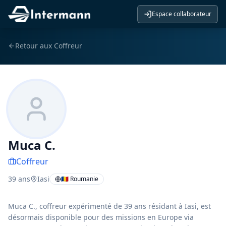
Espace collaborateur
Retour aux
Coffreur
Muca C.
Coffreur
39
ans
Iasi
🇷🇴 Roumanie
Muca C., coffreur expérimenté de 39 ans résidant à Iasi, est
désormais disponible pour des missions en Europe via