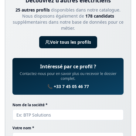
Découvrez d'autres
electricien
s
25
autre
s
profil
s
disponible
s
dans notre catalogue.
Nous disposons également de
178
candidats
supplémentaires dans notre base de données pour ce
métier.
Voir tous les profils
Intéressé par ce profil ?
Contactez-nous pour en savoir plus ou recevoir le dossier
complet.
📞 +33 7 45 05 46 77
Nom de la société *
Votre nom *