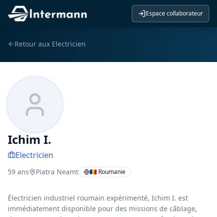
Espace collaborateur
Retour aux
Electricien
Ichim I.
Electricien
59
ans
Piatra Neamt
🇷🇴 Roumanie
Électricien industriel roumain expérimenté, Ichim I. est
immédiatement disponible pour des missions de câblage,