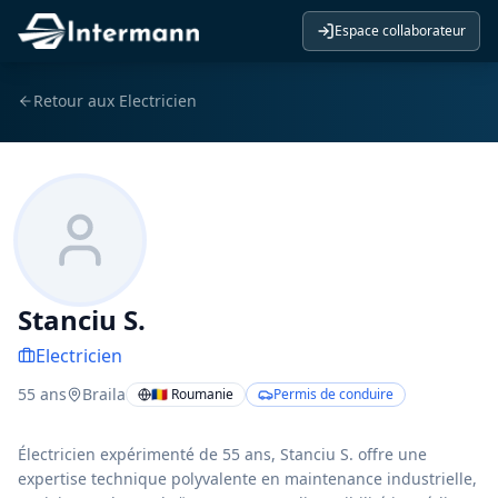
Espace collaborateur
Retour aux
Electricien
Stanciu S.
Electricien
55
ans
Braila
🇷🇴 Roumanie
Permis de conduire
Électricien expérimenté de 55 ans, Stanciu S. offre une
expertise technique polyvalente en maintenance industrielle,