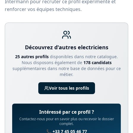
Intermann pour recruter ce profil expérimenté et
renforcer vos équipes techniques.
Découvrez d'autres
electricien
s
25
autre
s
profil
s
disponible
s
dans notre catalogue.
Nous disposons également de
178
candidats
supplémentaires dans notre base de données pour ce
métier.
Voir tous les profils
Intéressé par ce profil ?
Contactez-nous pour en savoir plus ou recevoir le dossier
complet.
📞 +33 7 45 05 46 77