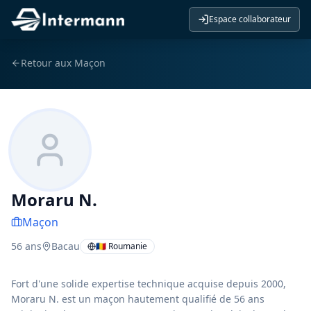
Espace collaborateur
Retour aux
Maçon
Moraru N.
Maçon
56
ans
Bacau
🇷🇴 Roumanie
Fort d'une solide expertise technique acquise depuis 2000,
Moraru N. est un maçon hautement qualifié de 56 ans