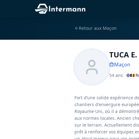
Retour aux
Maçon
TUCA E.
Maçon
54
ans
🇷🇴 
Fort d’une solide expérience d
chantiers d'envergure europée
Royaume-Uni, où il a démontré
aux normes locales. Ancien ch
sur le terrain. Actuellement d
prêt à renforcer vos équipes en
un atout majeur pour vos proje