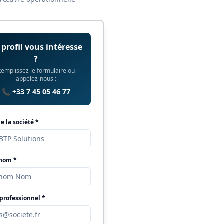
 profil vous intéresse
?
Remplissez le formulaire ou
appelez-nous :
📞 +33 7 45 05 46 77
 la société *
 nom *
professionnel *