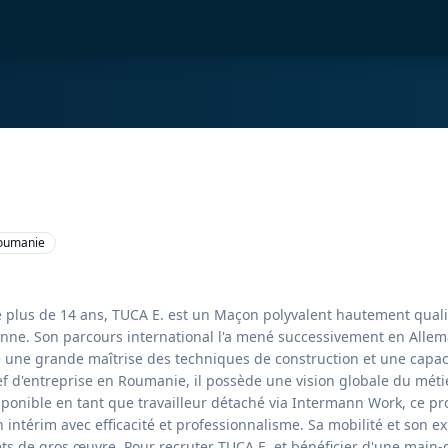
Roumanie
e plus de 14 ans, TUCA E. est un Maçon polyvalent hautement qualif
nne. Son parcours international l'a mené successivement en Allem
 une grande maîtrise des techniques de construction et une capac
ef d'entreprise en Roumanie, il possède une vision globale du mét
isponible en tant que travailleur détaché via Intermann Work, ce pr
 intérim avec efficacité et professionnalisme. Sa mobilité et son e
ts de gros œuvre. Pour recruter TUCA E. et bénéficier d'une main-