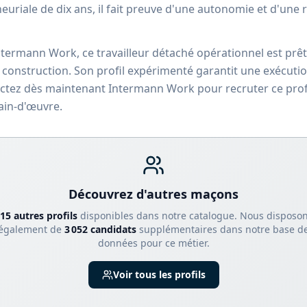
uriale de dix ans, il fait preuve d'une autonomie et d'une 
ntermann Work, ce travailleur détaché opérationnel est prêt
e construction. Son profil expérimenté garantit une exécuti
actez dès maintenant Intermann Work pour recruter ce profe
ain-d'œuvre.
Découvrez d'autres
maçon
s
15
autre
s
profil
s
disponible
s
dans notre catalogue.
Nous disposo
également de
3 052
candidats
supplémentaires dans notre base d
données pour ce métier.
Voir tous les profils