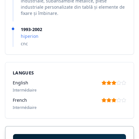
industriale, subansamble metalice, piese
industriale personalizate din tablă și elemente de
fixare și îmbinare.
1993-2002
hiperion
cnc
LANGUES
English
Intermédiaire
French
Intermédiaire