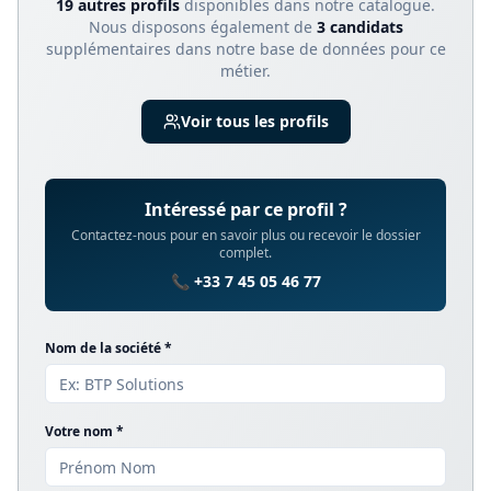
19
autre
s
profil
s
disponible
s
dans notre catalogue.
Nous disposons également de
3
candidats
supplémentaires dans notre base de données pour ce
métier.
Voir tous les profils
Intéressé par ce profil ?
Contactez-nous pour en savoir plus ou recevoir le dossier
complet.
📞 +33 7 45 05 46 77
Nom de la société *
Votre nom *