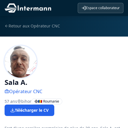
Espace collaborateur
Retour aux
Opérateur CNC
Sala A.
Opérateur CNC
57
ans
bihor
🇷🇴 Roumanie
Télécharger le CV