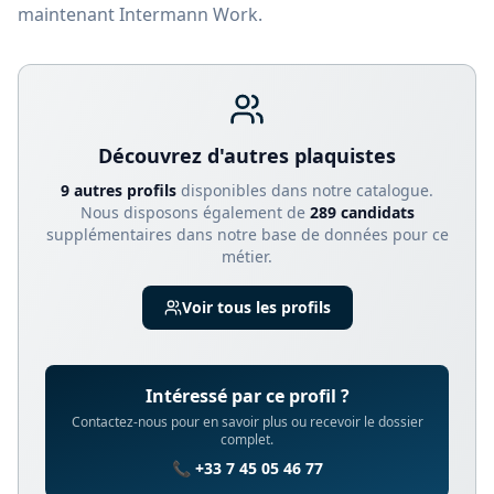
maintenant Intermann Work.
Découvrez d'autres
plaquiste
s
9
autre
s
profil
s
disponible
s
dans notre catalogue.
Nous disposons également de
289
candidats
supplémentaires dans notre base de données pour ce
métier.
Voir tous les profils
Intéressé par ce profil ?
Contactez-nous pour en savoir plus ou recevoir le dossier
complet.
📞 +33 7 45 05 46 77