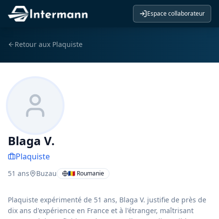
Espace collaborateur
Retour aux
Plaquiste
Blaga V.
Plaquiste
51
ans
Buzau
🇷🇴 Roumanie
Plaquiste expérimenté de 51 ans, Blaga V. justifie de près de
dix ans d'expérience en France et à l'étranger, maîtrisant